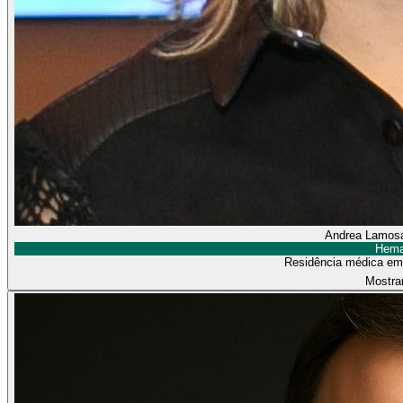
Andrea Lamos
Hema
Residência médica em
Mostra