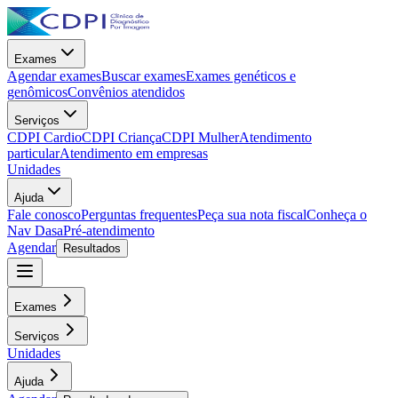
Exames
Agendar exames
Buscar exames
Exames genéticos e
genômicos
Convênios atendidos
Serviços
CDPI Cardio
CDPI Criança
CDPI Mulher
Atendimento
particular
Atendimento em empresas
Unidades
Ajuda
Fale conosco
Perguntas frequentes
Peça sua nota fiscal
Conheça o
Nav Dasa
Pré-atendimento
Agendar
Resultados
Exames
Serviços
Unidades
Ajuda