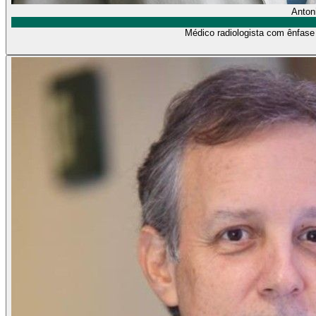
Anton
Médico radiologista com ênfas