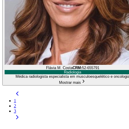
Flávia M. Costa
CRM:
52-655791
Radiologia
Médica radiologista especialista em musculoesquelético e oncologi
Mostrar mais
1
2
3