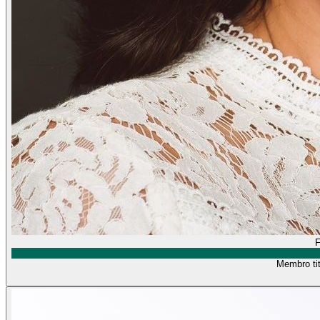
F
Membro tit