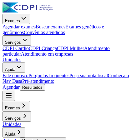
Exames
Agendar exames
Buscar exames
Exames genéticos e
genômicos
Convênios atendidos
Serviços
CDPI Cardio
CDPI Criança
CDPI Mulher
Atendimento
particular
Atendimento em empresas
Unidades
Ajuda
Fale conosco
Perguntas frequentes
Peça sua nota fiscal
Conheça o
Nav Dasa
Pré-atendimento
Agendar
Resultados
Exames
Serviços
Unidades
Ajuda