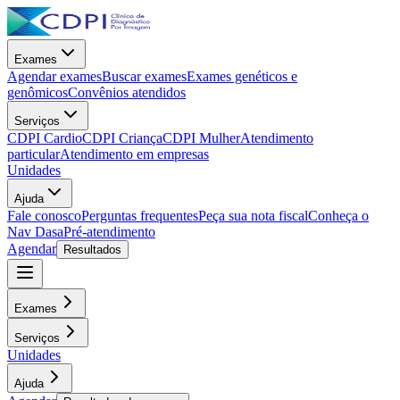
Exames
Agendar exames
Buscar exames
Exames genéticos e
genômicos
Convênios atendidos
Serviços
CDPI Cardio
CDPI Criança
CDPI Mulher
Atendimento
particular
Atendimento em empresas
Unidades
Ajuda
Fale conosco
Perguntas frequentes
Peça sua nota fiscal
Conheça o
Nav Dasa
Pré-atendimento
Agendar
Resultados
Exames
Serviços
Unidades
Ajuda