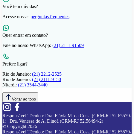
Você tem dúvidas?
Acesse nossas
perguntas frequentes
Quer entrar em contato?
Fale no nosso WhatsApp:
(21) 2111-91509
Prefere ligar?
Rio de Janeiro:
(21) 2212-2525
Rio de Janeiro:
(21) 2111-9150
Niterói:
(21) 3544-3440
Voltar ao topo
Responsável Técnico:
Dra. Flávia M. da Costa (CRM-RJ 52.65579-
1) | Dra. Vanessa de A. Dinoá (CRM-RJ 52.56494-2)
© Copyright
2026
Responsável Técnico:
Dra. Flávia M. da Costa (CRM-RJ 52.65579-