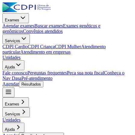
Exames
Agendar exames
Buscar exames
Exames genéticos e
genômicos
Convênios atendidos
Serviços
CDPI Cardio
CDPI Criança
CDPI Mulher
Atendimento
particular
Atendimento em empresas
Unidades
Ajuda
Fale conosco
Perguntas frequentes
Peça sua nota fiscal
Conheça o
Nav Dasa
Pré-atendimento
Agendar
Resultados
Exames
Serviços
Unidades
Ajuda