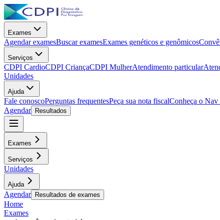
Exames
Agendar exames
Buscar exames
Exames genéticos e genômicos
Convên
Serviços
CDPI Cardio
CDPI Criança
CDPI Mulher
Atendimento particular
Aten
Unidades
Ajuda
Fale conosco
Perguntas frequentes
Peça sua nota fiscal
Conheça o Nav
Agendar
Resultados
Exames
Serviços
Unidades
Ajuda
Agendar
Resultados de exames
Home
Exames