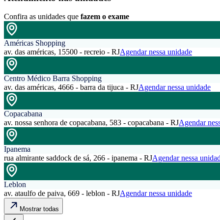
Confira as unidades que
fazem o exame
Américas Shopping
av. das américas, 15500 - recreio - RJ
Agendar nessa unidade
Centro Médico Barra Shopping
av. das américas, 4666 - barra da tijuca - RJ
Agendar nessa unidade
Copacabana
av. nossa senhora de copacabana, 583 - copacabana - RJ
Agendar ness
Ipanema
rua almirante saddock de sá, 266 - ipanema - RJ
Agendar nessa unida
Leblon
av. ataulfo de paiva, 669 - leblon - RJ
Agendar nessa unidade
Mostrar todas