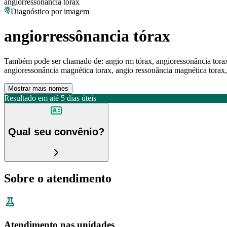
angiorressônancia tórax
Diagnóstico por imagem
angiorressônancia tórax
Também pode ser chamado de:
angio rm tórax, angioressonância tora
angioressonância magnética torax, angio ressonância magnética torax,
Mostrar mais nomes
Resultado em até
5 dias úteis
Qual seu convênio?
Sobre o atendimento
Atendimento nas unidades