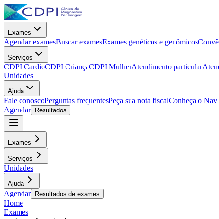
Exames
Agendar exames
Buscar exames
Exames genéticos e genômicos
Convên
Serviços
CDPI Cardio
CDPI Criança
CDPI Mulher
Atendimento particular
Aten
Unidades
Ajuda
Fale conosco
Perguntas frequentes
Peça sua nota fiscal
Conheça o Nav
Agendar
Resultados
Exames
Serviços
Unidades
Ajuda
Agendar
Resultados de exames
Home
Exames