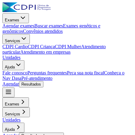
Exames
Agendar exames
Buscar exames
Exames genéticos e
genômicos
Convênios atendidos
Serviços
CDPI Cardio
CDPI Criança
CDPI Mulher
Atendimento
particular
Atendimento em empresas
Unidades
Ajuda
Fale conosco
Perguntas frequentes
Peça sua nota fiscal
Conheça o
Nav Dasa
Pré-atendimento
Agendar
Resultados
Exames
Serviços
Unidades
Ajuda