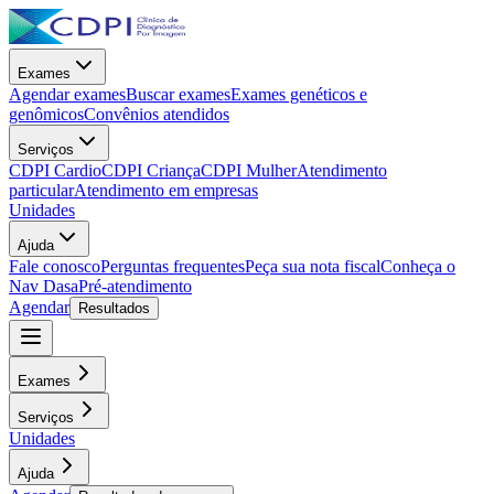
Exames
Agendar exames
Buscar exames
Exames genéticos e
genômicos
Convênios atendidos
Serviços
CDPI Cardio
CDPI Criança
CDPI Mulher
Atendimento
particular
Atendimento em empresas
Unidades
Ajuda
Fale conosco
Perguntas frequentes
Peça sua nota fiscal
Conheça o
Nav Dasa
Pré-atendimento
Agendar
Resultados
Exames
Serviços
Unidades
Ajuda