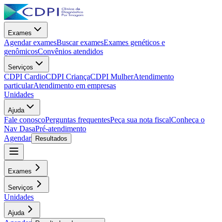
Exames
Agendar exames
Buscar exames
Exames genéticos e
genômicos
Convênios atendidos
Serviços
CDPI Cardio
CDPI Criança
CDPI Mulher
Atendimento
particular
Atendimento em empresas
Unidades
Ajuda
Fale conosco
Perguntas frequentes
Peça sua nota fiscal
Conheça o
Nav Dasa
Pré-atendimento
Agendar
Resultados
Exames
Serviços
Unidades
Ajuda