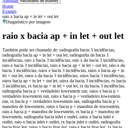
Agendar
Resultados de exames
Home
Exames
raio x bacia ap + in let + out let
Diagnóstico por imagem
raio x bacia ap + in let + out let
Também pode ser chamado de:
radiografia bacia 3 incidências,
radiografia bacia ap + in let + out let, radiografia da bacia 3
incidências, raio x bacia 3 incidências, raio x da bacia 3 incidências,
raio-x bacia 3 incidências, raio-x bacia ap + in let + out let, raio-x da
bacia 3 incidências, raios x bacia 3 incidências, raios x bacia ap + in
let + out let, raios x da bacia 3 incidências, raiox bacia 3 incidências,
raiox bacia ap + in let + out let, raiox da bacia 3 incidências, rx bacia
3 incidências, rx bacia ap + in let + out let, rx da bacia 3 incidências,
radiografia bacia p + verdadeiro lowesntein ran, raios x bacia p +
verdadeiro lowesntein ran, raio-x bacia p + verdadeiro lowesntein
ran, rx bacia p + verdadeiro lowesntein ran, radiografia bacia p +
manobra de lowesntein, raios x bacia p + manobra de lowesntein,
raio-x bacia p + manobra de lowesntein, rx bacia p + manobra de
lowesntein, radiografia bacia inlet e outlet, raios x bacia inlet e
outlet, raio-x bacia inlet e outlet, rx bacia inlet e outlet, radiografia
bacia frog leg, raios x bacia frog leg, raio-x bacia frog leg, rx bacia