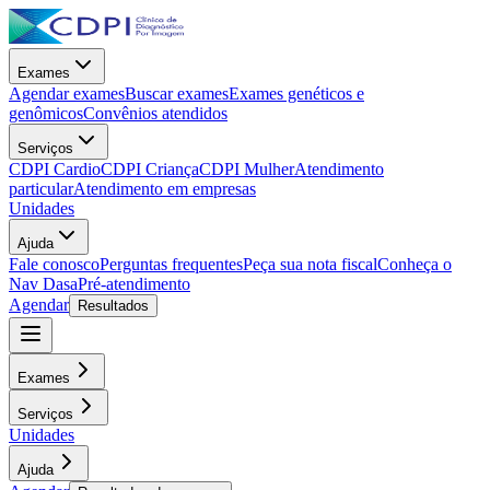
Exames
Agendar exames
Buscar exames
Exames genéticos e
genômicos
Convênios atendidos
Serviços
CDPI Cardio
CDPI Criança
CDPI Mulher
Atendimento
particular
Atendimento em empresas
Unidades
Ajuda
Fale conosco
Perguntas frequentes
Peça sua nota fiscal
Conheça o
Nav Dasa
Pré-atendimento
Agendar
Resultados
Exames
Serviços
Unidades
Ajuda