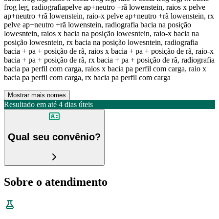
frog leg, radiografiapelve ap+neutro +rã lowenstein, raios x pelve
ap+neutro +rã lowenstein, raio-x pelve ap+neutro +rã lowenstein, rx
pelve ap+neutro +rã lowenstein, radiografia bacia na posição
lowesntein, raios x bacia na posição lowesntein, raio-x bacia na
posição lowesntein, rx bacia na posição lowesntein, radiografia
bacia + pa + posição de rã, raios x bacia + pa + posição de rã, raio-x
bacia + pa + posição de rã, rx bacia + pa + posição de rã, radiografia
bacia pa perfil com carga, raios x bacia pa perfil com carga, raio x
bacia pa perfil com carga, rx bacia pa perfil com carga
Mostrar mais nomes
Resultado em até
4 dias úteis
Qual seu convênio?
Sobre o atendimento