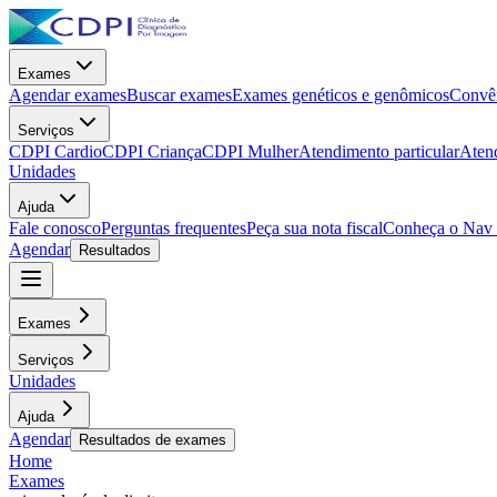
Exames
Agendar exames
Buscar exames
Exames genéticos e genômicos
Convên
Serviços
CDPI Cardio
CDPI Criança
CDPI Mulher
Atendimento particular
Aten
Unidades
Ajuda
Fale conosco
Perguntas frequentes
Peça sua nota fiscal
Conheça o Nav
Agendar
Resultados
Exames
Serviços
Unidades
Ajuda
Agendar
Resultados de exames
Home
Exames