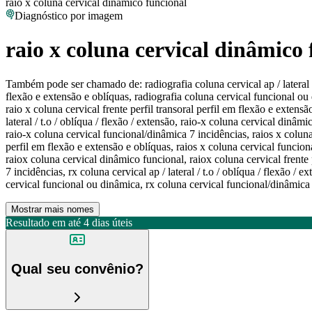
raio x coluna cervical dinâmico funcional
Diagnóstico por imagem
raio x coluna cervical dinâmico
Também pode ser chamado de:
radiografia coluna cervical ap / lateral
flexão e extensão e oblíquas, radiografia coluna cervical funcional ou d
raio x coluna cervical frente perfil transoral perfil em flexão e extens
lateral / t.o / oblíqua / flexão / extensão, raio-x coluna cervical dinâm
raio-x coluna cervical funcional/dinâmica 7 incidências, raios x coluna c
perfil em flexão e extensão e oblíquas, raios x coluna cervical funciona
raiox coluna cervical dinâmico funcional, raiox coluna cervical frente 
7 incidências, rx coluna cervical ap / lateral / t.o / oblíqua / flexão /
cervical funcional ou dinâmica, rx coluna cervical funcional/dinâmica
Mostrar mais nomes
Resultado em até
4 dias úteis
Qual seu convênio?