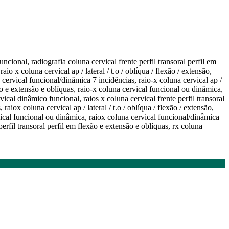
funcional, radiografia coluna cervical frente perfil transoral perfil em
o x coluna cervical ap / lateral / t.o / oblíqua / flexão / extensão,
a cervical funcional/dinâmica 7 incidências, raio-x coluna cervical ap /
exão e extensão e oblíquas, raio-x coluna cervical funcional ou dinâmica,
rvical dinâmico funcional, raios x coluna cervical frente perfil transoral
aiox coluna cervical ap / lateral / t.o / oblíqua / flexão / extensão,
rvical funcional ou dinâmica, raiox coluna cervical funcional/dinâmica
 perfil transoral perfil em flexão e extensão e oblíquas, rx coluna