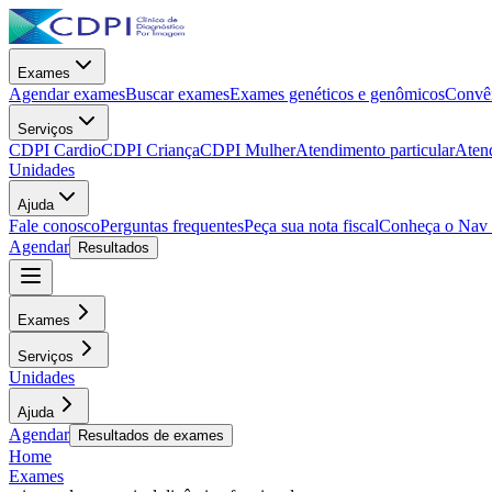
Exames
Agendar exames
Buscar exames
Exames genéticos e genômicos
Convên
Serviços
CDPI Cardio
CDPI Criança
CDPI Mulher
Atendimento particular
Aten
Unidades
Ajuda
Fale conosco
Perguntas frequentes
Peça sua nota fiscal
Conheça o Nav
Agendar
Resultados
Exames
Serviços
Unidades
Ajuda
Agendar
Resultados de exames
Home
Exames