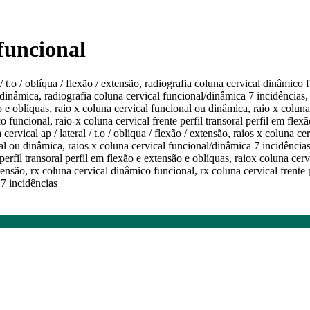
 funcional
 / t.o / oblíqua / flexão / extensão, radiografia coluna cervical dinâmico 
inâmica, radiografia coluna cervical funcional/dinâmica 7 incidências, rai
ão e oblíquas, raio x coluna cervical funcional ou dinâmica, raio x colun
ico funcional, raio-x coluna cervical frente perfil transoral perfil em fl
ervical ap / lateral / t.o / oblíqua / flexão / extensão, raios x coluna ce
l ou dinâmica, raios x coluna cervical funcional/dinâmica 7 incidências, r
perfil transoral perfil em flexão e extensão e oblíquas, raiox coluna ce
 extensão, rx coluna cervical dinâmico funcional, rx coluna cervical frente
 7 incidências