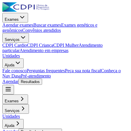
Exames
Agendar exames
Buscar exames
Exames genéticos e
genômicos
Convênios atendidos
Serviços
CDPI Cardio
CDPI Criança
CDPI Mulher
Atendimento
particular
Atendimento em empresas
Unidades
Ajuda
Fale conosco
Perguntas frequentes
Peça sua nota fiscal
Conheça o
Nav Dasa
Pré-atendimento
Agendar
Resultados
Exames
Serviços
Unidades
Ajuda