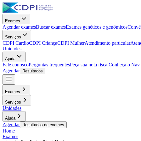
Exames
Agendar exames
Buscar exames
Exames genéticos e genômicos
Convên
Serviços
CDPI Cardio
CDPI Criança
CDPI Mulher
Atendimento particular
Aten
Unidades
Ajuda
Fale conosco
Perguntas frequentes
Peça sua nota fiscal
Conheça o Nav
Agendar
Resultados
Exames
Serviços
Unidades
Ajuda
Agendar
Resultados de exames
Home
Exames