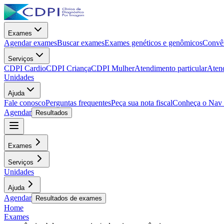
Exames
Agendar exames
Buscar exames
Exames genéticos e genômicos
Convên
Serviços
CDPI Cardio
CDPI Criança
CDPI Mulher
Atendimento particular
Aten
Unidades
Ajuda
Fale conosco
Perguntas frequentes
Peça sua nota fiscal
Conheça o Nav
Agendar
Resultados
Exames
Serviços
Unidades
Ajuda
Agendar
Resultados de exames
Home
Exames