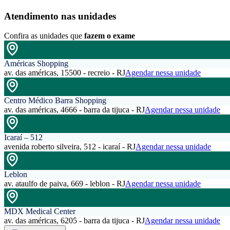
Atendimento nas unidades
Confira as unidades que
fazem o exame
Américas Shopping
av. das américas, 15500 - recreio - RJ
Agendar nessa unidade
Centro Médico Barra Shopping
av. das américas, 4666 - barra da tijuca - RJ
Agendar nessa unidade
Icaraí – 512
avenida roberto silveira, 512 - icaraí - RJ
Agendar nessa unidade
Leblon
av. ataulfo de paiva, 669 - leblon - RJ
Agendar nessa unidade
MDX Medical Center
av. das américas, 6205 - barra da tijuca - RJ
Agendar nessa unidade