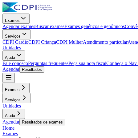
Exames
Agendar exames
Buscar exames
Exames genéticos e genômicos
Convên
Serviços
CDPI Cardio
CDPI Criança
CDPI Mulher
Atendimento particular
Aten
Unidades
Ajuda
Fale conosco
Perguntas frequentes
Peça sua nota fiscal
Conheça o Nav
Agendar
Resultados
Exames
Serviços
Unidades
Ajuda
Agendar
Resultados de exames
Home
Exames