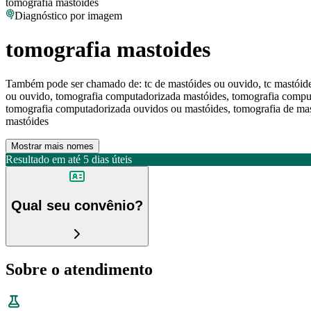
tomografia mastoides
Diagnóstico por imagem
tomografia mastoides
Também pode ser chamado de:
tc de mastóides ou ouvido, tc mastóid
ou ouvido, tomografia computadorizada mastóides, tomografia compu
tomografia computadorizada ouvidos ou mastóides, tomografia de mas
mastóides
Mostrar mais nomes
Resultado em até
5 dias úteis
Qual seu convênio?
Sobre o atendimento