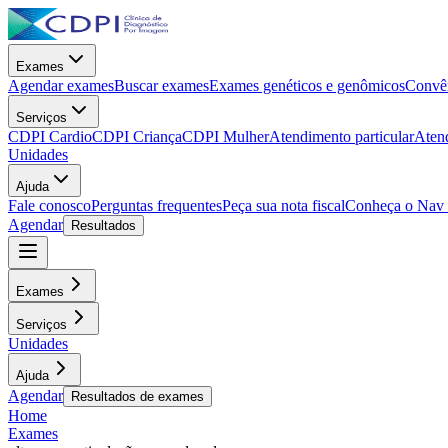
Exames
Agendar exames
Buscar exames
Exames genéticos e genômicos
Convên
Serviços
CDPI Cardio
CDPI Criança
CDPI Mulher
Atendimento particular
Aten
Unidades
Ajuda
Fale conosco
Perguntas frequentes
Peça sua nota fiscal
Conheça o Nav
Agendar
Resultados
Exames
Serviços
Unidades
Ajuda
Agendar
Resultados de exames
Home
Exames