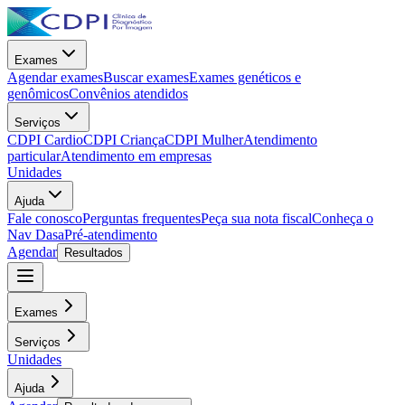
Exames
Agendar exames
Buscar exames
Exames genéticos e
genômicos
Convênios atendidos
Serviços
CDPI Cardio
CDPI Criança
CDPI Mulher
Atendimento
particular
Atendimento em empresas
Unidades
Ajuda
Fale conosco
Perguntas frequentes
Peça sua nota fiscal
Conheça o
Nav Dasa
Pré-atendimento
Agendar
Resultados
Exames
Serviços
Unidades
Ajuda