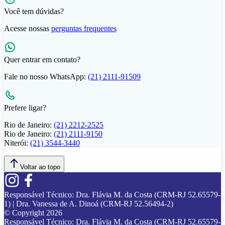
Você tem dúvidas?
Acesse nossas
perguntas frequentes
Quer entrar em contato?
Fale no nosso WhatsApp:
(21) 2111-91509
Prefere ligar?
Rio de Janeiro:
(21) 2212-2525
Rio de Janeiro:
(21) 2111-9150
Niterói:
(21) 3544-3440
Voltar ao topo
Responsável Técnico:
Dra. Flávia M. da Costa (CRM-RJ 52.65579-
1) | Dra. Vanessa de A. Dinoá (CRM-RJ 52.56494-2)
© Copyright
2026
Responsável Técnico:
Dra. Flávia M. da Costa (CRM-RJ 52.65579-