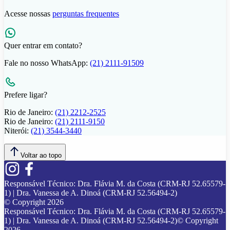
Acesse nossas
perguntas frequentes
Quer entrar em contato?
Fale no nosso WhatsApp:
(21) 2111-91509
Prefere ligar?
Rio de Janeiro:
(21) 2212-2525
Rio de Janeiro:
(21) 2111-9150
Niterói:
(21) 3544-3440
Voltar ao topo
Responsável Técnico:
Dra. Flávia M. da Costa (CRM-RJ 52.65579-
1) | Dra. Vanessa de A. Dinoá (CRM-RJ 52.56494-2)
© Copyright
2026
Responsável Técnico:
Dra. Flávia M. da Costa (CRM-RJ 52.65579-
1) | Dra. Vanessa de A. Dinoá (CRM-RJ 52.56494-2)
© Copyright
2026