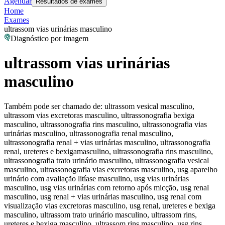
Agendar
Resultados de exames
Home
Exames
ultrassom vias urinárias masculino
Diagnóstico por imagem
ultrassom vias urinárias
masculino
Também pode ser chamado de:
ultrassom vesical masculino,
ultrassom vias excretoras masculino, ultrassonografia bexiga
masculino, ultrassonografia rins masculino, ultrassonografia vias
urinárias masculino, ultrassonografia renal masculino,
ultrassonografia renal + vias urinárias masculino, ultrassonografia
renal, ureteres e bexigamasculino, ultrassonografia rins masculino,
ultrassonografia trato urinário masculino, ultrassonografia vesical
masculino, ultrassonografia vias excretoras masculino, usg aparelho
urinário com avaliação litíase masculino, usg vias urinárias
masculino, usg vias urinárias com retorno após micção, usg renal
masculino, usg renal + vias urinárias masculino, usg renal com
visualização vias excretoras masculino, usg renal, ureteres e bexiga
masculino, ultrassom trato urinário masculino, ultrassom rins,
ureteres e bexiga masculino, ultrassom rins masculino, usg rins