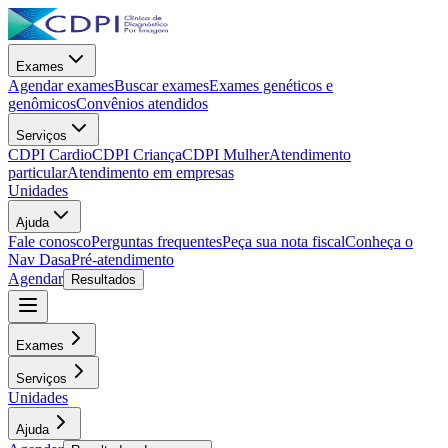
Exames
Agendar exames
Buscar exames
Exames genéticos e
genômicos
Convênios atendidos
Serviços
CDPI Cardio
CDPI Criança
CDPI Mulher
Atendimento
particular
Atendimento em empresas
Unidades
Ajuda
Fale conosco
Perguntas frequentes
Peça sua nota fiscal
Conheça o
Nav Dasa
Pré-atendimento
Agendar
Resultados
Exames
Serviços
Unidades
Ajuda