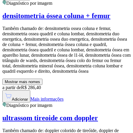
Diagnóstico por imagem
densitometria óssea coluna + femur
Também chamado de:
densitometria ossea coluna e femur,
densitometria ossea quadril e coluna lombar, densitometria duo
energetica, densitometria ossea duo energetica, densitometria óssea
de coluna + femur, densitometria óssea coluna e quadril,
densitometria óssea quadril e coluna lombar, densitometria óssea em
aparelho lunar, densitometria óssea de l1-l4, densitometria óssea com
triângulo de wards, densitometria óssea colo do femur ou femur
total, densitometria mineral óssea, densitometria coluna lombar e
quadril esquerdo e direito, densitometria óssea
Mostrar mais nomes
a partir de
R$
286,40
Mais informações
Adicionar
Diagnóstico por imagem
ultrassom tireoide com doppler
Também chamado de:
doppler colorido de tireóide, doppler de