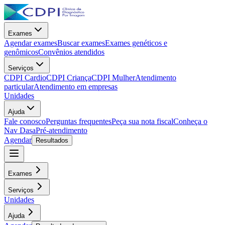
Exames
Agendar exames
Buscar exames
Exames genéticos e
genômicos
Convênios atendidos
Serviços
CDPI Cardio
CDPI Criança
CDPI Mulher
Atendimento
particular
Atendimento em empresas
Unidades
Ajuda
Fale conosco
Perguntas frequentes
Peça sua nota fiscal
Conheça o
Nav Dasa
Pré-atendimento
Agendar
Resultados
Exames
Serviços
Unidades
Ajuda