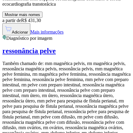
ecocardiografia transtorácica
Mostrar mais nomes
a partir de
R$
431,30
Mais informações
Adicionar
Diagnóstico por imagem
ressonância pelve
Também chamado de:
rnm magnética pelvis, rm magnética pelvis,
ressonância magnética pelvis, ressonância pelvis, rnm magnética
pelve feminina, rm magnética pelve feminina, ressonância magnética
pelve feminina, ressonância pelve feminina, rnm pelve com preparo
intestinal, rm pelve com preparo intestinal, ressonância magnética
pelve com preparo intestinal, ressonância pelve com preparo
intestinal, rnm útero, rm útero, ressonância magnética útero,
ressonância útero, rnm pelve para pesquisa de fístula perianal, rm
pelve para pesquisa de fístula perianal, ressonância magnética pelve
para pesquisa de fístula perianal, ressonância pelve para pesquisa de
fístula perianal, rnm pelve com difusão, rm pelve com difusão,
ressonância magnética pelve com difusão, ressonância pelve com
difusão, rnm ovários, rm ovários, ressonância magnética ovários,
ressonância ovários, rnm abdome inferior, rm abdome inferior,