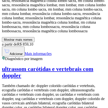
sacra, ressonância magnética coluna lombo sacra, rm coluna lombo-
sacra, ressonância magnética lombar, rnm lombar, rnm coluna lombo
sacra, rm coluna lombo sacra, rm lombar, rnm coluna lombo-sacra,
rnm coluna lombar, ressonância coluna lombo-sacra, ressonância
coluna lombar, ressonância lombar, ressonância magnética coluna
lombo-sacra, ressonância magnética coluna lombar, rm coluna
lombossacra, rnm coluna lombossacra, ressonância coluna
lombossacra, ressonância magnética coluna lombossacra
Mostrar mais nomes
a partir de
R$
859,10
Mais informações
Adicionar
Diagnóstico por imagem
ultrassom carótidas e vertebrais com
doppler
Também chamado de:
doppler colorido carótidas e vertebrais,
ecografia carótidas e vertebrais com doppler, ultrassonografia
carótidas e vertebrais com doppler, us carótidas e vertebrais com
doppler, usg carótidas e vertebrais com doppler, doppler colorido de
vasos cervicais artériais bilateral, ecografia carótidas bilateral
doppler color, us carótidas bilateral doppler color, usg carótidas