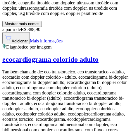
tireóide, ecografia tireoide com doppler, ultrassom tireóide com
doppler, ultrassonografia tireóide com doppler, us tireóide com
doppler, usg tireóide com doppler, doppler paratireoide
Mostrar mais nomes
a partir de
R$
388,90
Mais informações
Adicionar
Diagnóstico por imagem
ecocardiograma colorido adulto
Também chamado de:
eco transtoracico, eco transtoracico - adulto,
ecocardio com doppler colorido - adulto, ecocardiograma bi-doppler,
ecocardiograma bi-doppler adulto, ecocardiograma bi-doppler color
adulto, ecocardiograma com doppler colorido (adulto),
ecocardiograma com doppler colorido adulto, ecocardiograma
transtoracico bi-doppler (adulto), ecocardiograma transtoracico bi-
doppler - adulto, ecocardiograma transtoracico bi-doppler adulto,
ecodoppler - adulto, ecodoppler adulto, ecodoppler colorido -
adulto, ecodoppler colorido adulto, ecodopplercardiograma adulto,
ecotrans toracico, ecocardiograma, ecodopplercardiograma
transtorácico, ecocardiograma bidimensional com doppler, eco
bidimensional com doppler, ecocardiograma com fluxo a cores,